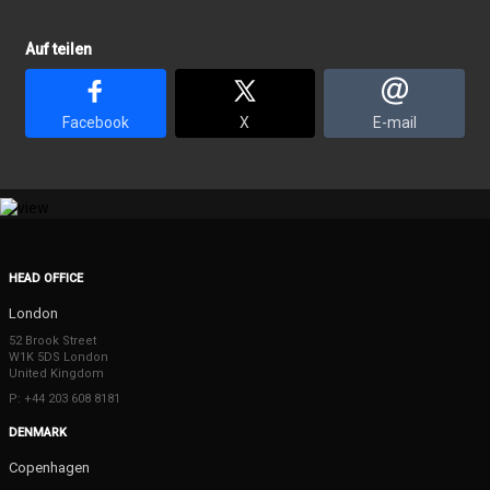
Auf teilen
Facebook
X
E-mail
HEAD OFFICE
London
52 Brook Street
W1K 5DS London
United Kingdom
P: +44 203 608 8181
DENMARK
Copenhagen