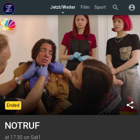
search
account_circle
Jetzt/Weiter
Film
Sport
keyboard_arrow_down
share
Ended
NOTRUF
at 17:30 on Sat1