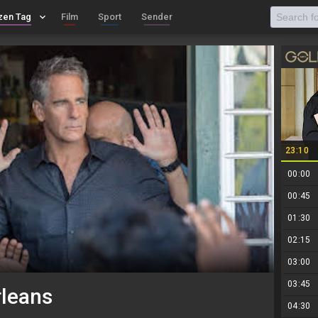
zen Tag
keyboard_arrow_down
Film
Sport
Sender
23:10
00:00
00:45
01:30
02:15
03:00
03:45
rleans
04:30