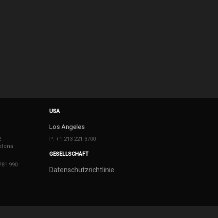
USA
Los Angeles
2
P: +1 213 221 3700
elona
GESELLSCHAFT
781 990
Datenschutzrichtlinie