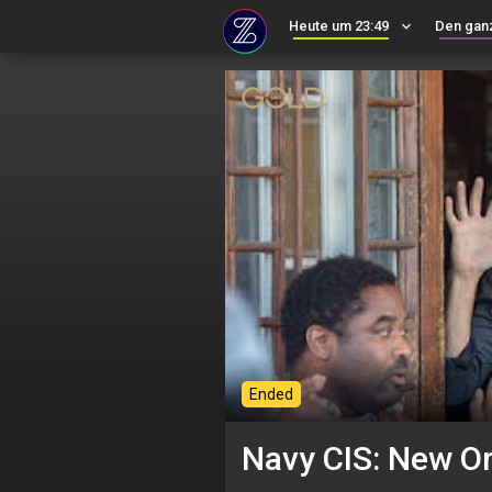
Heute um 23:49
keyboard_arrow_down
Den gan
Ended
Navy CIS: New O