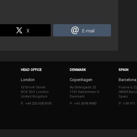
X
E-mail
HEAD OFFICE
DENMARK
SPAIN
London
Copenhagen
Barcelona
52 Brook Street
Ny Østergade 20
Fusina 6, E
W1K 5DS London
1101 København K
08003 Barc
United Kingdom
Danmark
Spain
P: +44 203 608 8181
P: +45 3698 8480
P: +34 971 