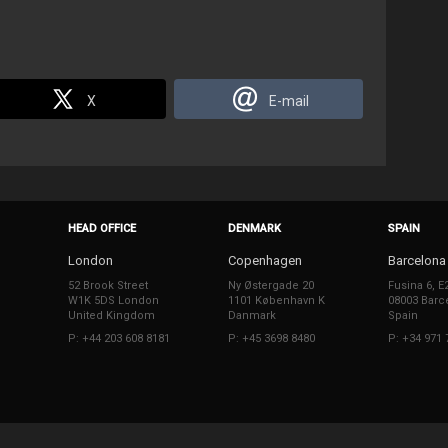
X
E-mail
HEAD OFFICE
DENMARK
SPAIN
London
Copenhagen
Barcelona
52 Brook Street
Ny Østergade 20
Fusina 6, E
W1K 5DS London
1101 København K
08003 Barc
United Kingdom
Danmark
Spain
P: +44 203 608 8181
P: +45 3698 8480
P: +34 971 