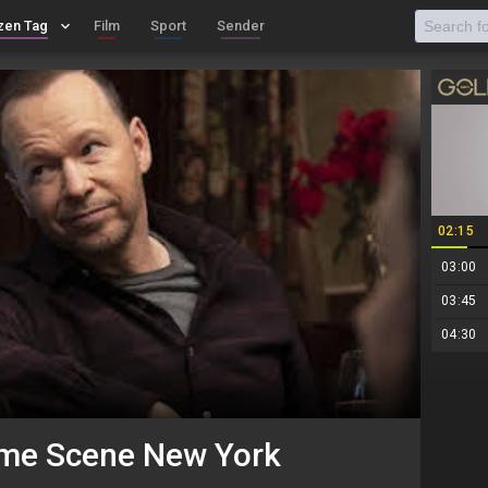
zen Tag
keyboard_arrow_down
Film
Sport
Sender
02:15
03:00
03:45
04:30
rime Scene New York