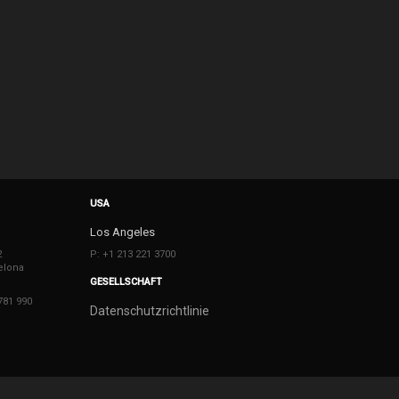
USA
Los Angeles
2
P: +1 213 221 3700
elona
GESELLSCHAFT
781 990
Datenschutzrichtlinie