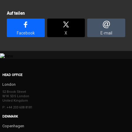
Auf teilen
Facebook
X
E-mail
HEAD OFFICE
London
52 Brook Street
W1K 5DS London
United Kingdom
P: +44 203 608 8181
DENMARK
Copenhagen