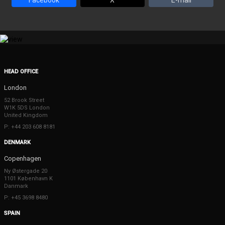
Facebook
X
E-mail
HEAD OFFICE
London
52 Brook Street
W1K 5DS London
United Kingdom
P: +44 203 608 8181
DENMARK
Copenhagen
Ny Østergade 20
1101 København K
Danmark
P: +45 3698 8480
SPAIN