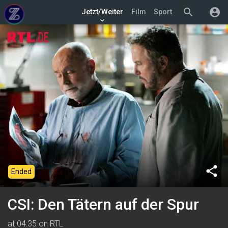
search
account_circle
Jetzt/Weiter
Film
Sport
keyboard_arrow_down
share
Ended
CSI: Den Tätern auf der Spur
at 04:35 on RTL