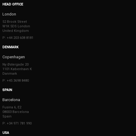
HEAD OFFICE
London
52 Brook Street
W1K 5DS London
United Kingdom
P: +44 203 608 8181
DENMARK
Copenhagen
Ny Østergade 20
1101 København K
Danmark
P: +45 3698 8480
SPAIN
Barcelona
Fusina 6, E2
08003 Barcelona
Spain
P: +34 971 781 990
USA