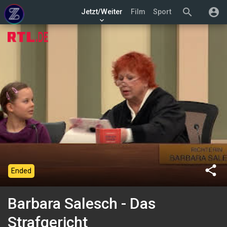
search
account_circle
Jetzt/Weiter
Film
Sport
keyboard_arrow_down
share
Ended
Barbara Salesch - Das
Strafgericht