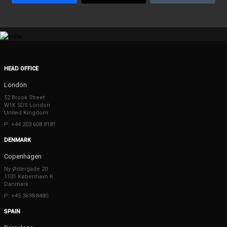
HEAD OFFICE
London
52 Brook Street
W1K 5DS London
United Kingdom
P: +44 203 608 8181
DENMARK
Copenhagen
Ny Østergade 20
1101 København K
Danmark
P: +45 3698 8480
SPAIN