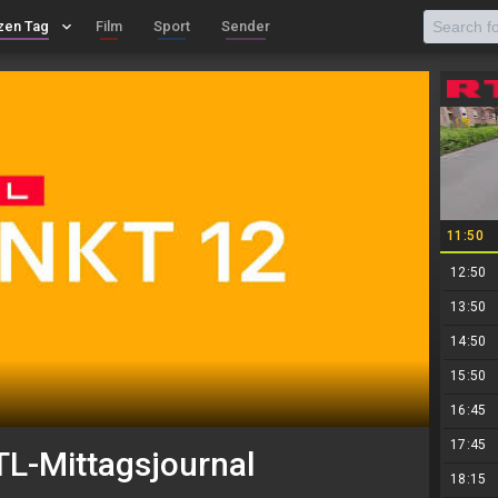
zen Tag
keyboard_arrow_down
Film
Sport
Sender
11:50
12:50
13:50
14:50
15:50
16:45
17:45
TL-Mittagsjournal
18:15