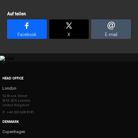
Auf teilen
Facebook
X
E-mail
HEAD OFFICE
London
52 Brook Street
W1K 5DS London
United Kingdom
P: +44 203 608 8181
DENMARK
Copenhagen