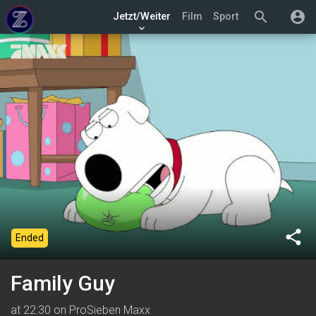
search
account_circle
Jetzt/Weiter
Film
Sport
keyboard_arrow_down
share
Ended
Family Guy
at 22:30 on ProSieben Maxx