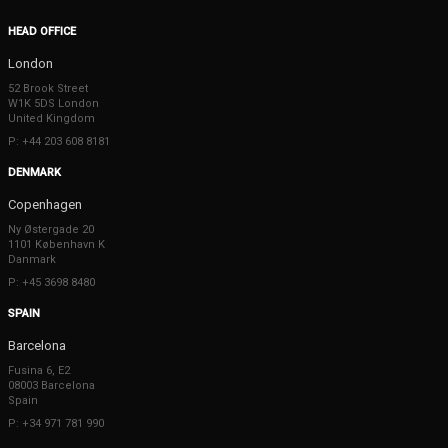
HEAD OFFICE
London
52 Brook Street
W1K 5DS London
United Kingdom
P: +44 203 608 8181
DENMARK
Copenhagen
Ny Østergade 20
1101 København K
Danmark
P: +45 3698 8480
SPAIN
Barcelona
Fusina 6, E2
08003 Barcelona
Spain
P: +34 971 781 990