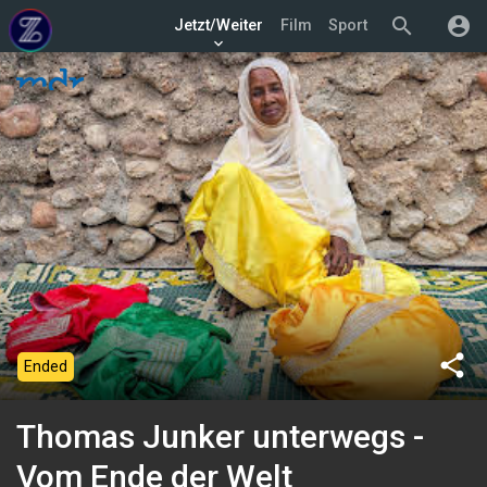
search
account_circle
Jetzt/Weiter
Film
Sport
keyboard_arrow_down
share
Ended
Thomas Junker unterwegs -
Vom Ende der Welt