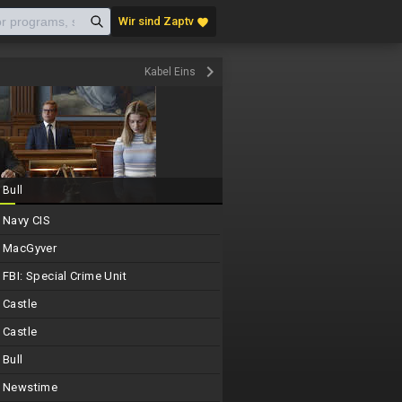
Wir sind Zaptv
favorite
keyboard_arrow_right
Kabel Eins
Bull
Navy CIS
MacGyver
FBI: Special Crime Unit
Castle
Castle
Bull
Newstime