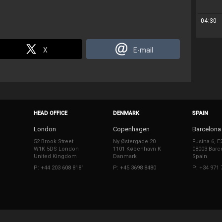
04:30
X
E-mail
HEAD OFFICE
DENMARK
SPAIN
London
Copenhagen
Barcelona
52 Brook Street
Ny Østergade 20
Fusina 6, E
W1K 5DS London
1101 København K
08003 Barc
United Kingdom
Danmark
Spain
P: +44 203 608 8181
P: +45 3698 8480
P: +34 971 