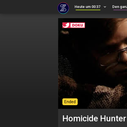
Heute um 00:37
keyboard_arrow_down
Den gan
Ended
Homicide Hunter