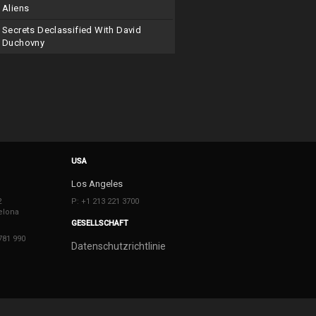
Aliens
Secrets Declassified With David
Duchovny
USA
Los Angeles
2
P: +1 213 221 3700
elona
GESELLSCHAFT
781 990
Datenschutzrichtlinie