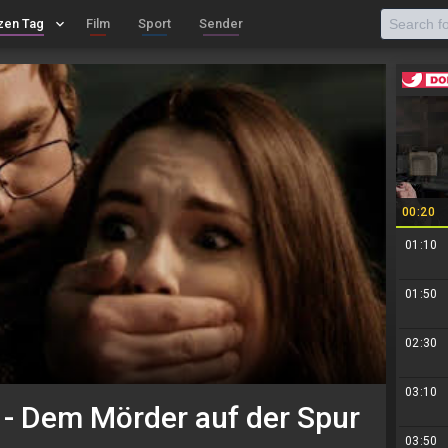
zen Tag
keyboard_arrow_down
Film
Sport
Sender
00:20
01:10
01:50
02:30
03:10
 - Dem Mörder auf der Spur
03:50