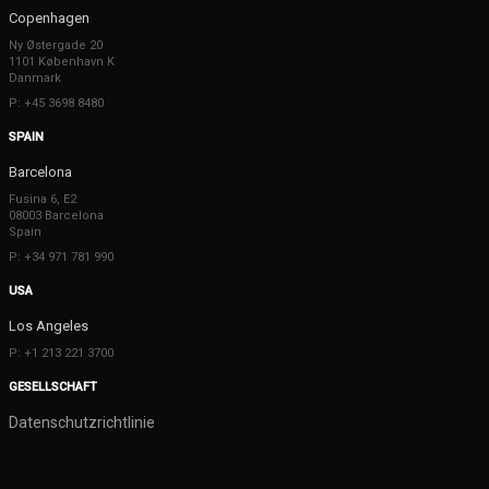
Copenhagen
Ny Østergade 20
1101 København K
Danmark
P: +45 3698 8480
SPAIN
Barcelona
Fusina 6, E2
08003 Barcelona
Spain
P: +34 971 781 990
USA
Los Angeles
P: +1 213 221 3700
GESELLSCHAFT
Datenschutzrichtlinie