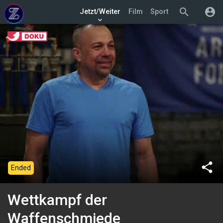
search
account_circle
Jetzt/Weiter
Film
Sport
keyboard_arrow_down
share
Ended
Wettkampf der
Waffenschmiede