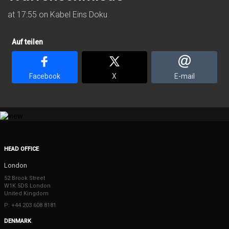
at 17:55 on Kabel Eins Doku
Auf teilen
Facebook
X
E-mail
HEAD OFFICE
London
52 Brook Street
W1K 5DS London
United Kingdom
P: +44 203 608 8181
DENMARK