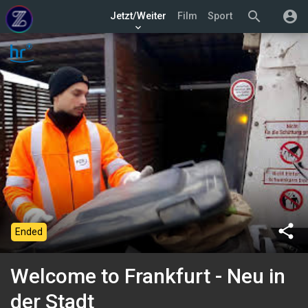
search
account_circle
Jetzt/Weiter
Film
Sport
keyboard_arrow_down
share
Ended
Welcome to Frankfurt - Neu in
der Stadt