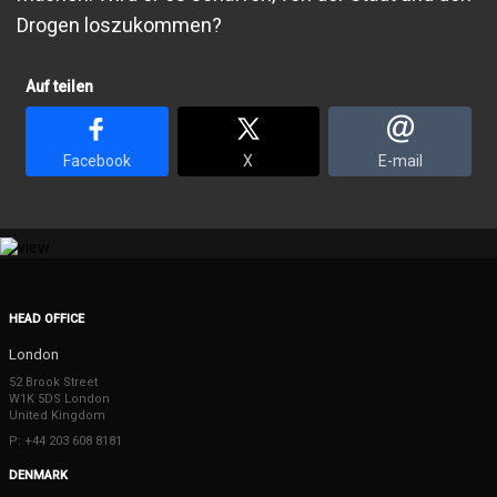
Drogen loszukommen?
Auf teilen
Facebook
X
E-mail
HEAD OFFICE
London
52 Brook Street
W1K 5DS London
United Kingdom
P: +44 203 608 8181
DENMARK