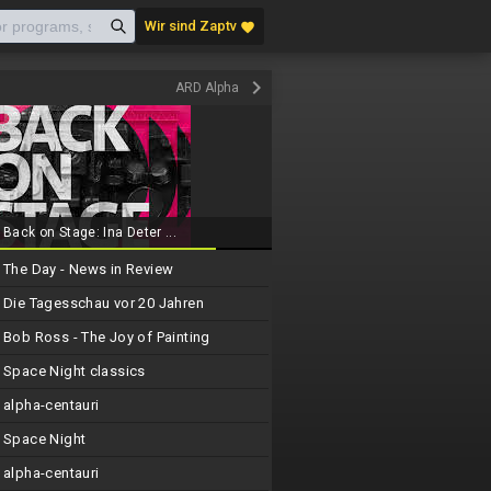
Wir sind Zaptv
favorite
keyboard_arrow_right
ARD Alpha
Back on Stage: Ina Deter ...
The Day - News in Review
Die Tagesschau vor 20 Jahren
Bob Ross - The Joy of Painting
Space Night classics
alpha-centauri
Space Night
alpha-centauri