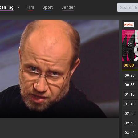
zen Tag
keyboard_arrow_down
Film
Sport
Sender
00:00
00:25
00:55
01:10
01:40
02:25
02:40
03:40