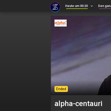
Heute um 00:20
keyboard_arrow_down
Den gan
Ended
alpha-centauri