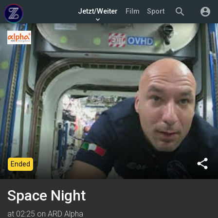
search
account_circle
Jetzt/Weiter
Film
Sport
keyboard_arrow_down
share
Ended
Space Night
at 02:25 on ARD Alpha