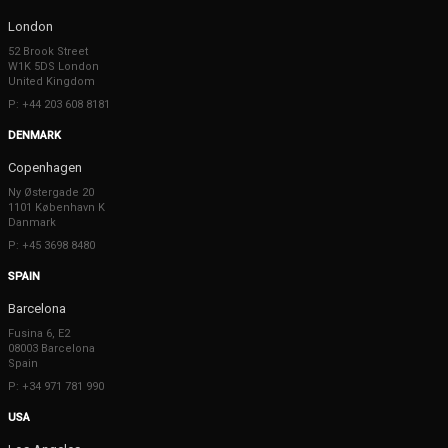
London
52 Brook Street
W1K 5DS London
United Kingdom
P: +44 203 608 8181
DENMARK
Copenhagen
Ny Østergade 20
1101 København K
Danmark
P: +45 3698 8480
SPAIN
Barcelona
Fusina 6, E2
08003 Barcelona
Spain
P: +34 971 781 990
USA