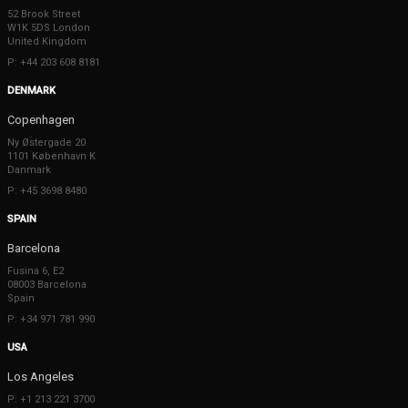
52 Brook Street
W1K 5DS London
United Kingdom
P: +44 203 608 8181
DENMARK
Copenhagen
Ny Østergade 20
1101 København K
Danmark
P: +45 3698 8480
SPAIN
Barcelona
Fusina 6, E2
08003 Barcelona
Spain
P: +34 971 781 990
USA
Los Angeles
P: +1 213 221 3700