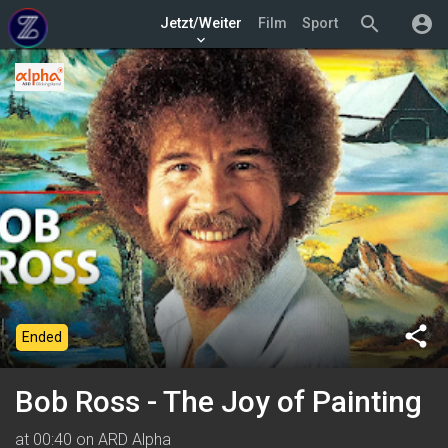
search
account_circle
Jetzt/Weiter
Film
Sport
keyboard_arrow_down
share
Ended
Bob Ross - The Joy of Painting
at 00:40 on ARD Alpha