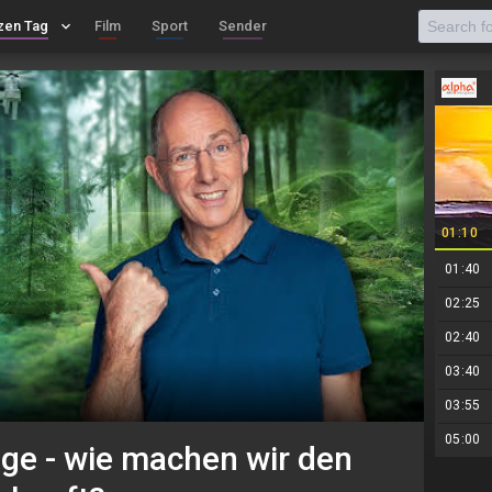
zen Tag
keyboard_arrow_down
Film
Sport
Sender
01:10
01:40
02:25
02:40
03:40
03:55
05:00
ge - wie machen wir den