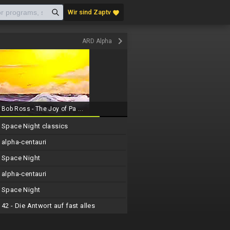
Wir sind Zaptv
favorite
keyboard_arrow_right
ARD Alpha
Bob Ross - The Joy of Pa ...
Space Night classics
alpha-centauri
Space Night
alpha-centauri
Space Night
42 - Die Antwort auf fast alles