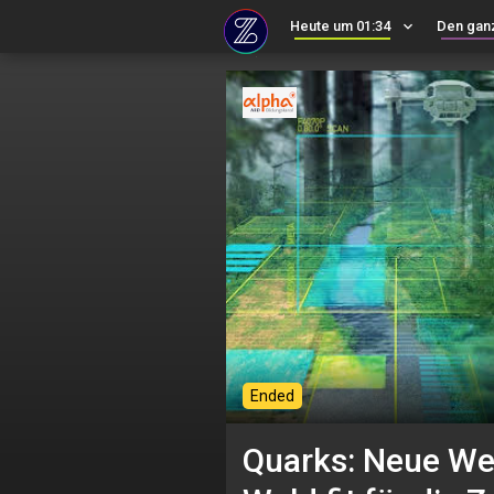
Heute um 01:34
keyboard_arrow_down
Den gan
Ended
Quarks: Neue We