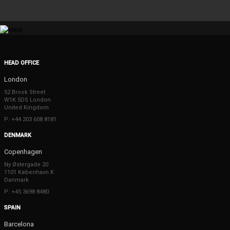
HEAD OFFICE
London
52 Brook Street
W1K 5DS London
United Kingdom
P: +44 203 608 8181
DENMARK
Copenhagen
Ny Østergade 20
1101 København K
Danmark
P: +45 3698 8480
SPAIN
Barcelona