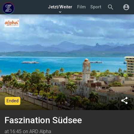
search
account_circle
Jetzt/Weiter
Film
Sport
keyboard_arrow_down
share
Ended
Faszination Südsee
at 16:45 on ARD Alpha